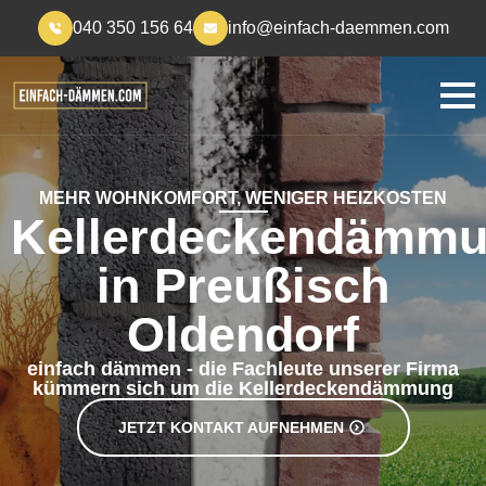
040 350 156 64
info@einfach-daemmen.com
MEHR WOHNKOMFORT, WENIGER HEIZKOSTEN
Kellerdeckendämm
in Preußisch
Oldendorf
einfach dämmen - die Fachleute unserer Firma
kümmern sich um die Kellerdeckendämmung
JETZT KONTAKT AUFNEHMEN