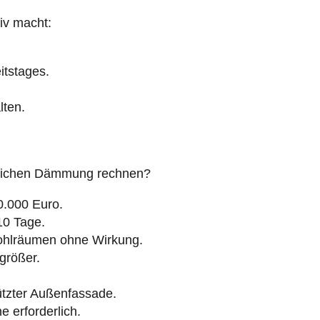
iv macht:
itstages.
lten.
lichen Dämmung rechnen?
0.000 Euro.
 10 Tage.
hlräumen ohne Wirkung.
rößer.
ützter Außenfassade.
e erforderlich.