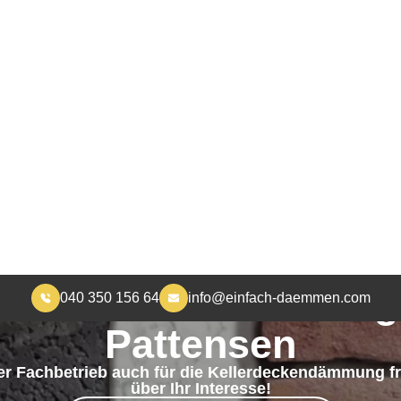
040 350 156 64
info@einfach-daemmen.com
START
DÄMMUNG
ÜBER UNS
RA
MEHR WOHNKOMFORT, WENIGER HEIZKOSTEN
ellerdeckendämmung 
Pattensen
er Fachbetrieb auch für die Kellerdeckendämmung f
über Ihr Interesse!