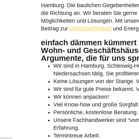
Hamburg. Die baulichen Gegebenheiten 
die Richtung an. Wir beraten Sie gerne 
Möglichkeiten und Lösungen. Mit unserer
Beitrag zur
Wirtschaftlichkeit
und Energi
einfach dämmen kümmert 
Wohn- und Geschäftshäuse
Umschalten auf hohe Kontraste
Argumente, die für uns sp
Schrift vergrößern
Wir sind in Hamburg, Schleswig-
Niedersachsen tätig. Sie profitie
Keine Lösungen von der Stange. Wi
Wir sind für gute Preise bekannt. V
Wir können anpacken!
Viel Know-how und große Sorgfalt 
Persönliche, kostenlose Beratung.
Unsere Fachhandwerker sind “vom 
Erfahrung.
Termintreue Arbeit.