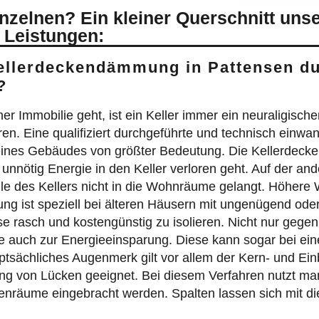
inzelnen? Ein kleiner Querschnitt uns
 Leistungen:
Kellerdeckendämmung in Pattensen d
?
mmobilie geht, ist ein Keller immer ein neuraligischer 
n. Eine qualifiziert durchgeführte und technisch einwa
 eines Gebäudes von größter Bedeutung. Die Kellerdeck
nnötig Energie in den Keller verloren geht. Auf der ande
e des Kellers nicht in die Wohnräume gelangt. Höhere
g ist speziell bei älteren Häusern mit ungenügend oder 
se rasch und kostengünstig zu isolieren. Nicht nur gegen 
e auch zur Energieeinsparung. Diese kann sogar bei ein
ptsächliches Augenmerk gilt vor allem der Kern- und 
ng von Lücken geeignet. Bei diesem Verfahren nutzt man
enräume eingebracht werden. Spalten lassen sich mit d