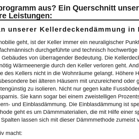
sprogramm aus? Ein Querschnitt unser
re Leistungen:
an unserer Kellerdeckendämmung in
ie geht, ist der Keller immer ein neuraligischer Punkt.
fachmännisch durchgeführte und technisch hochwertige
es Gebäudes von überragender Bedeutung. Die Kellerde
ötig Wärmeenergie durch den Keller verloren geht. Ande
 des Kellers nicht in die Wohnräume gelangt. Höhere H
besondere bei älteren Häusern mit unzureichend oder gar
stengünstig zu isolieren. Nicht nur gegen kalte Fussböd
ersparnis. Sie kann sogar bei einem zweistelligen Prozen
 Kern- und Einblasdämmung. Die Einblasdämmung ist spe
ode geht es um Dämmmaterialien, die mit Hilfe einer sp
palten lassen sich mit dieser Dämmmethode zumeist vol
iv macht: