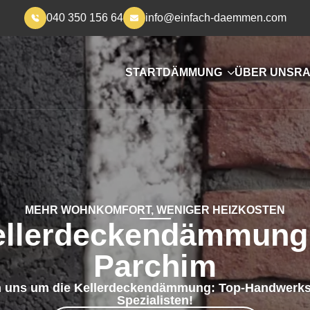
040 350 156 64
info@einfach-daemmen.com
START
DÄMMUNG
ÜBER UNS
RA
MEHR WOHNKOMFORT, WENIGER HEIZKOSTEN
ellerdeckendämmung 
Parchim
 uns um die Kellerdeckendämmung: Top-Handwerks
Spezialisten!