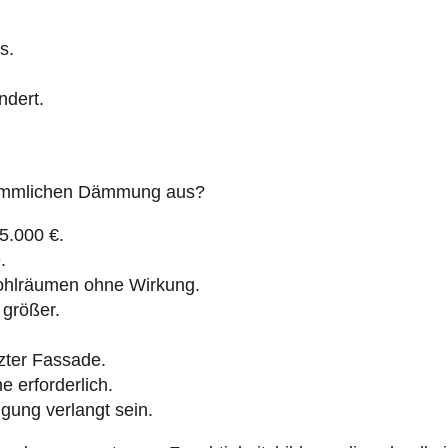
s.
ndert.
erkömmlichen Dämmung aus?
25.000 €.
.
hlräumen ohne Wirkung.
größer.
zter Fassade.
e erforderlich.
gung verlangt sein.