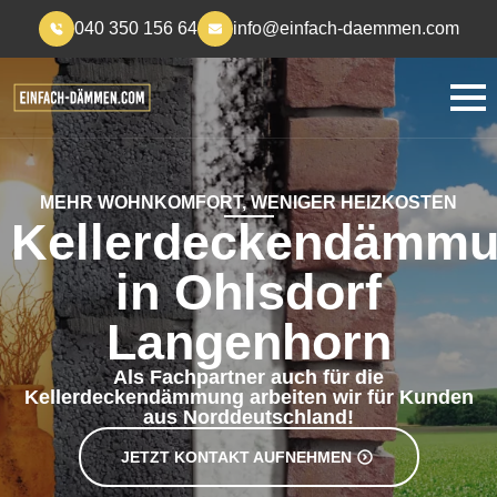
040 350 156 64
info@einfach-daemmen.com
MEHR WOHNKOMFORT, WENIGER HEIZKOSTEN
Kellerdeckendämm
in Ohlsdorf
Langenhorn
Als Fachpartner auch für die
Kellerdeckendämmung arbeiten wir für Kunden
aus Norddeutschland!
JETZT KONTAKT AUFNEHMEN