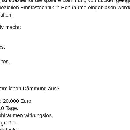
t speziell für die spätere Dämmung von Lücken geeign
peziellen Einblastechnik in Hohlräume eingeblasen werde
üllen.
iv macht:
es.
lten.
erkömmlichen Dämmung aus?
d 20.000 Euro.
 10 Tage.
lräumen wirkungslos.
größer.
erdeckt.