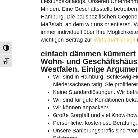
Leistungskatalogs. Unseren Unternehm
Minden. Eine Geschäftsstelle betreiben
Hamburg. Die bauspezifischen Gegeben
Maßstab, an dem wir uns orientieren. W
immer individuell über Ihre Möglichkeite
wichtigen Beitrag zur
Wirtschaftlichkeit
u
Umschalten auf hohe Kontraste
einfach dämmen kümmert 
Wohn- und Geschäftshäuse
Schrift vergrößern
Westfalen. Einige Argumen
Wir sind in Hamburg, Schleswig-
Niedersachsen tätig. Sie profitie
Keine Standardlösungen. Wir betrac
Wir sind für gute Konditionen beka
Wir können anpacken!
Große Sorgfalt und viel Know-how 
Persönliche, kostenlose Beratung.
Unsere Sanierungsprofis sind “vom