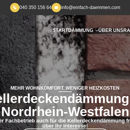
040 350 156 64
info@einfach-daemmen.com
START
DÄMMUNG
ÜBER UNS
RA
MEHR WOHNKOMFORT, WENIGER HEIZKOSTEN
ellerdeckendämmung 
Nordrhein-Westfalen
er Fachbetrieb auch für die Kellerdeckendämmung f
über Ihr Interesse!