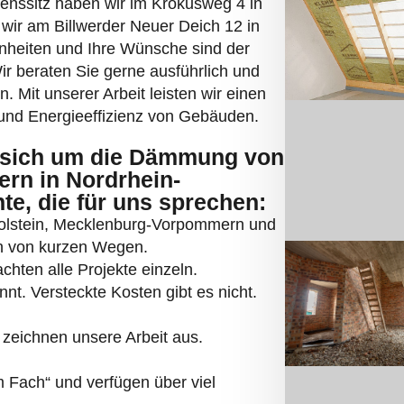
enssitz haben wir im Krokusweg 4 in
 wir am Billwerder Neuer Deich 12 in
heiten und Ihre Wünsche sind der
ir beraten Sie gerne ausführlich und
n. Mit unserer Arbeit leisten wir einen
nd Energieeffizienz von Gebäuden.
sich um die Dämmung von
rn in Nordrhein-
te, die für uns sprechen:
Holstein, Mecklenburg-Vorpommern und
ren von kurzen Wegen.
hten alle Projekte einzeln.
nnt. Versteckte Kosten gibt es nicht.
zeichnen unsere Arbeit aus.
 Fach“ und verfügen über viel