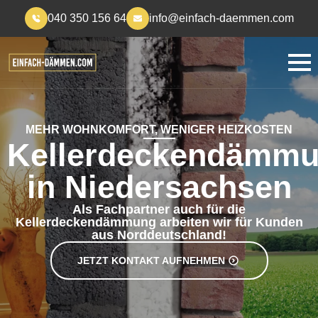
040 350 156 64
info@einfach-daemmen.com
MEHR WOHNKOMFORT, WENIGER HEIZKOSTEN
Kellerdeckendämm
in Niedersachsen
Als Fachpartner auch für die
Kellerdeckendämmung arbeiten wir für Kunden
aus Norddeutschland!
JETZT KONTAKT AUFNEHMEN