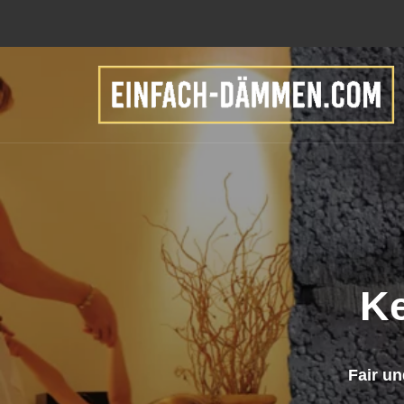
K
Fair u