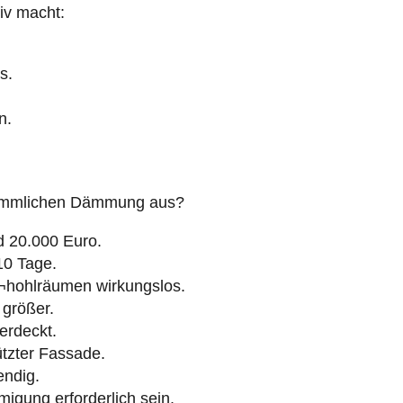
iv macht:
s.
n.
erkömmlichen Dämmung aus?
d 20.000 Euro.
 10 Tage.
¬hohlräumen wirkungslos.
größer.
erdeckt.
tzter Fassade.
endig.
migung erforderlich sein.