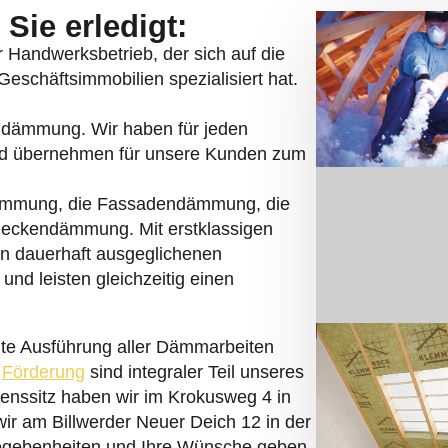
Sie erledigt:
er Handwerksbetrieb, der sich auf die
schäftsimmobilien spezialisiert hat.
rndämmung. Wir haben für jeden
nd übernehmen für unsere Kunden zum
ämmung, die Fassadendämmung, die
ckendämmung. Mit erstklassigen
en dauerhaft ausgeglichenen
nd leisten gleichzeitig einen
nte Ausführung aller Dämmarbeiten
r
Förderung
sind integraler Teil unseres
enssitz haben wir im Krokusweg 4 in
ir am Billwerder Neuer Deich 12 in der
egebenheiten und Ihre Wünsche geben