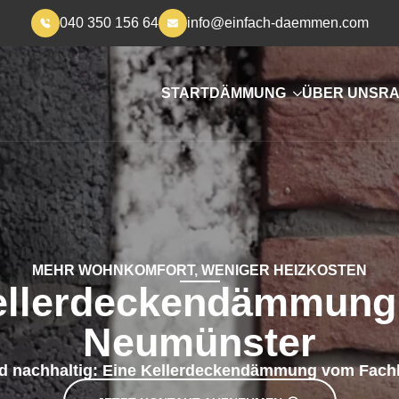
040 350 156 64
info@einfach-daemmen.com
START
DÄMMUNG
ÜBER UNS
RA
MEHR WOHNKOMFORT, WENIGER HEIZKOSTEN
ellerdeckendämmung 
Neumünster
nd nachhaltig: Eine Kellerdeckendämmung vom Fachb