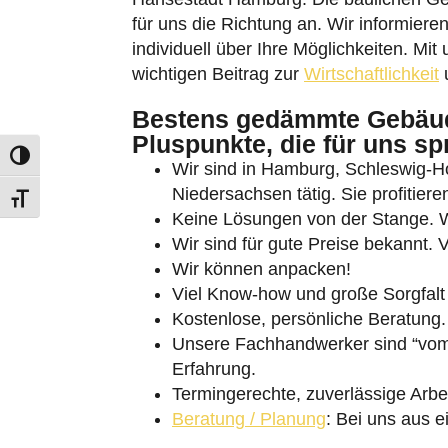
für uns die Richtung an. Wir informiere
individuell über Ihre Möglichkeiten. Mit 
wichtigen Beitrag zur
Wirtschaftlichkeit
u
Bestens gedämmte Gebäud
Pluspunkte, die für uns sp
Umschalten auf hohe Kontraste
Wir sind in Hamburg, Schleswig-
Niedersachsen tätig. Sie profitier
Schrift vergrößern
Keine Lösungen von der Stange. Wi
Wir sind für gute Preise bekannt. V
Wir können anpacken!
Viel Know-how und große Sorgfalt 
Kostenlose, persönliche Beratung.
Unsere Fachhandwerker sind “vom 
Erfahrung.
Termingerechte, zuverlässige Arbei
Beratung / Planung
: Bei uns aus e