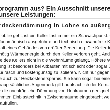
sprogramm aus? Ein Ausschnitt unsere
 unsere Leistungen:
erdeckendämmung in Lohne so außer
ie geht, ist ein Keller fast immer ein Schwachpunkt. O
fachmännisch ausgeführte und technisch einwandfreie 
alt eines Gebäudes von größter Bedeutung. Die Keller
ötig Wärmeenergie durch den Keller verloren geht. Ande
e des Kellers nicht in die Wohnräume gelangt. Höhere
g ist besonders bei Altbauten mit schlecht oder sogar ü
se rasch und kostengünstig zu isolieren. Nicht nur gegen 
e auch zur Heizkostenersparnis. Sie kann sogar bei eine
hauptsächliches Augenmerk gilt hauptsächlich der Kern
r die nachträgliche Dämmung von Hohlräumen geeignet.
timmten Einblastechnik in Zwischenräume eingebracht wer
uffüllen.
überzeugen: