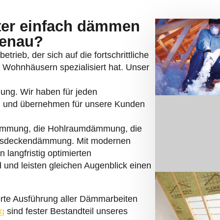
nter einfach dämmen
genau?
trieb, der sich auf die fortschrittliche
ohnhäusern spezialisiert hat. Unser
mung. Wir haben für jeden
 und übernehmen für unsere Kunden
ämmung, die Hohlraumdämmung, die
sdeckendämmung. Mit modernen
 langfristig optimierten
 und leisten gleichen Augenblick einen
ierte Ausführung aller Dämmarbeiten
g
sind fester Bestandteil unseres
menssitz haben wir im Krokusweg 4 in