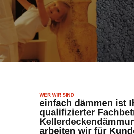
WER WIR SIND
einfach dämmen ist I
qualifizierter Fachbet
Kellerdeckendämmun
arbeiten wir für Kun
Raum Lohne