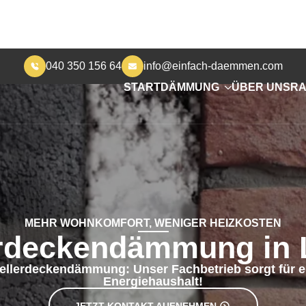
040 350 156 64
info@einfach-daemmen.com
START
DÄMMUNG
ÜBER UNS
RA
MEHR WOHNKOMFORT, WENIGER HEIZKOSTEN
erdeckendämmung in 
Kellerdeckendämmung: Unser Fachbetrieb sorgt für e
Energiehaushalt!
JETZT KONTAKT AUFNEHMEN