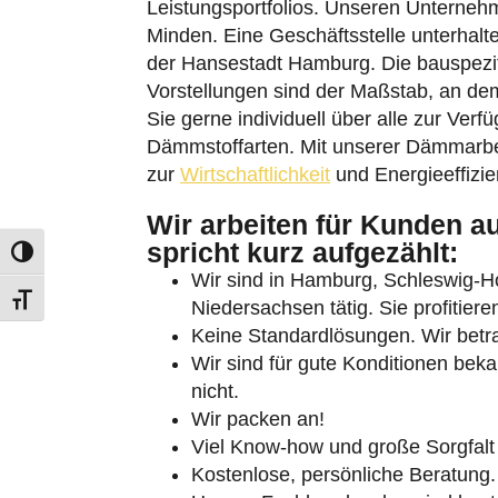
Minden. Eine Geschäftsstelle unterhalt
der Hansestadt Hamburg. Die bauspezi
Vorstellungen sind der Maßstab, an dem 
Sie gerne individuell über alle zur Ver
Dämmstoffarten. Mit unserer Dämmarbeit
zur
Wirtschaftlichkeit
und Energieeffizi
Umschalten auf hohe Kontraste
Wir arbeiten für Kunden a
spricht kurz aufgezählt:
Schrift vergrößern
Wir sind in Hamburg, Schleswig-
Niedersachsen tätig. Sie profitier
Keine Standardlösungen. Wir betrac
Wir sind für gute Konditionen beka
nicht.
Wir packen an!
Viel Know-how und große Sorgfalt
Kostenlose, persönliche Beratung.
Unsere Fachhandwerker sind besten