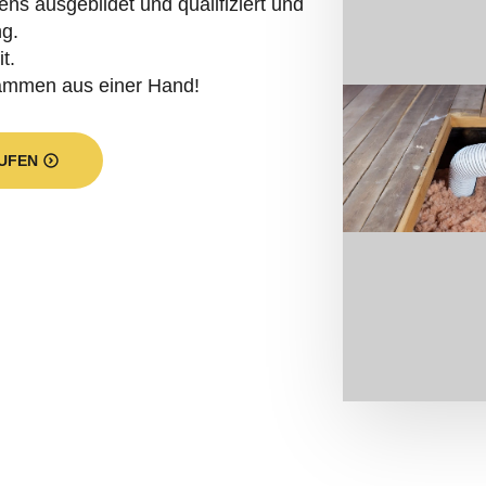
ng.
t.
dämmen aus einer Hand!
UFEN