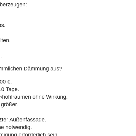
es.
lten.
.
erkömmlichen Dämmung aus?
00 €.
 10 Tage.
¬hohlräumen ohne Wirkung.
größer.
zter Außenfassade.
hne notwendig.
migung erforderlich sein.