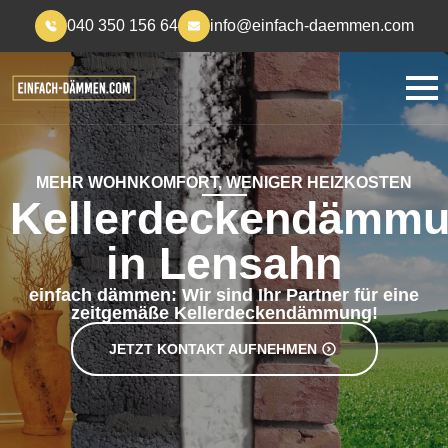
040 350 156 64
info@einfach-daemmen.com
MEHR WOHNKOMFORT, WENIGER HEIZKOSTEN
Kellerdeckendämm
in Lensahn
einfach dämmen: Wir sind Ihr Partner für eine
zeitgemäße Kellerdeckendämmung!
JETZT KONTAKT AUFNEHMEN