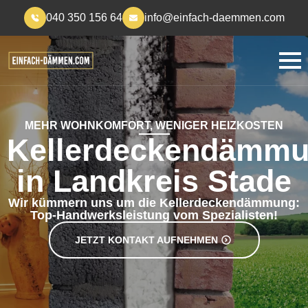
040 350 156 64
info@einfach-daemmen.com
MEHR WOHNKOMFORT, WENIGER HEIZKOSTEN
Kellerdeckendämm
in Landkreis Stade
Wir kümmern uns um die Kellerdeckendämmung:
Top-Handwerksleistung vom Spezialisten!
JETZT KONTAKT AUFNEHMEN