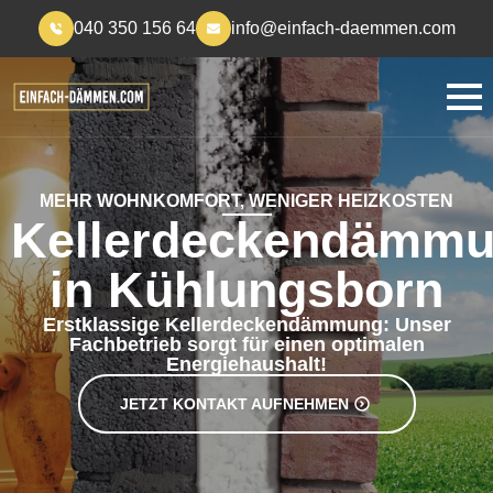
040 350 156 64
info@einfach-daemmen.com
MEHR WOHNKOMFORT, WENIGER HEIZKOSTEN
Kellerdeckendämm
in Kühlungsborn
Erstklassige Kellerdeckendämmung: Unser
Fachbetrieb sorgt für einen optimalen
Energiehaushalt!
JETZT KONTAKT AUFNEHMEN