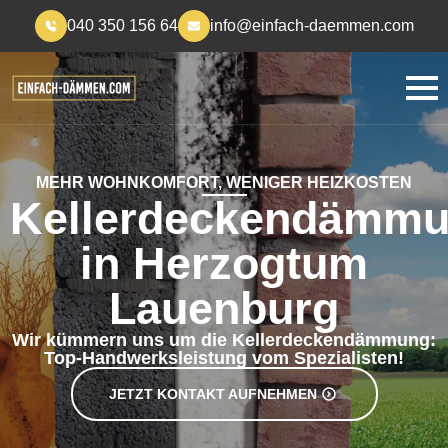
040 350 156 64
info@einfach-daemmen.com
MEHR WOHNKOMFORT, WENIGER HEIZKOSTEN
Kellerdeckendämm
in Herzogtum
Lauenburg
Wir kümmern uns um die Kellerdeckendämmung:
Top-Handwerksleistung vom Spezialisten!
JETZT KONTAKT AUFNEHMEN