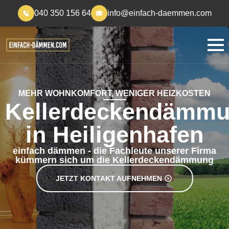
040 350 156 64
info@einfach-daemmen.com
MEHR WOHNKOMFORT, WENIGER HEIZKOSTEN
Kellerdeckendämm
in Heiligenhafen
einfach dämmen - die Fachleute unserer Firma
kümmern sich um die Kellerdeckendämmung
JETZT KONTAKT AUFNEHMEN