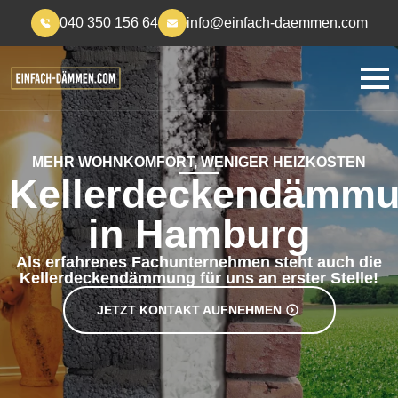
040 350 156 64
info@einfach-daemmen.com
MEHR WOHNKOMFORT, WENIGER HEIZKOSTEN
Kellerdeckendämm
in Hamburg
Als erfahrenes Fachunternehmen steht auch die
Kellerdeckendämmung für uns an erster Stelle!
JETZT KONTAKT AUFNEHMEN