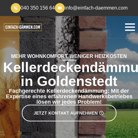
040 350 156 64
info@einfach-daemmen.com
MEHR WOHNKOMFORT, WENIGER HEIZKOSTEN
Kellerdeckendämm
in Goldenstedt
Fachgerechte Kellerdeckendämmung: Mit der
Expertise eines erfahrenen Handwerksbetriebes
lösen wir jedes Problem!
JETZT KONTAKT AUFNEHMEN