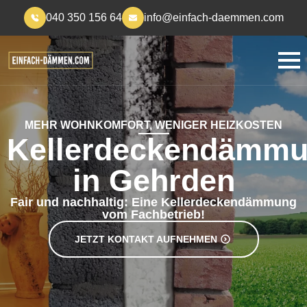
040 350 156 64
info@einfach-daemmen.com
MEHR WOHNKOMFORT, WENIGER HEIZKOSTEN
Kellerdeckendämm
in Gehrden
Fair und nachhaltig: Eine Kellerdeckendämmung
vom Fachbetrieb!
JETZT KONTAKT AUFNEHMEN