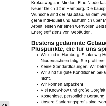
Krokusweg 4 in Minden. Eine Niederlass
Neuer Deich 12 in Hamburg. Die bausp
Wünsche sind der Maßstab, an dem wir u
gerne individuell und ausführlich über 
Arbeit leisten wir einen wertvollen Beit
Energieeffizienz von Gebäuden.
Umschalten auf hohe Kontraste
Bestens gedämmte Gebäude
Pluspunkte, die für uns sp
Schrift vergrößern
Wir sind in Hamburg, Schleswig-
Niedersachsen tätig. Sie profitier
Keine Standardlösungen. Wir betra
Wir sind für gute Konditionen bek
nicht.
Wir können anpacken!
Viel Know-how und große Sorgfalt
Kostenlose, persönliche Beratung.
Unsere Sanierungsprofis sind “vom