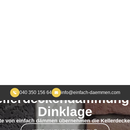
040 350 156 64
info@einfach-daemmen.com
START
DÄMMUNG
ÜBER UNS
RA
MEHR WOHNKOMFORT, WENIGER HEIZKOSTEN
ellerdeckendämmung 
Dinklage
ute von einfach dämmen übernehmen die Kellerdec