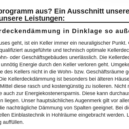
sprogramm aus? Ein Ausschnitt unsere
 unsere Leistungen:
erdeckendämmung in Dinklage so auß
geht, ist ein Keller immer ein neuraligischer Punkt. O
ualifiziert ausgeführte und technisch optimale Kellerd
hn- oder Geschäftsgebäudes unerlässlich. Die Kellerde
nnötig Energie durch den Keller verloren geht. Umgekeh
 des Kellers nicht in die Wohn- bzw. Geschäftsräume 
ie Kellerdeckdämmung ist besonders bei älteren Häuser
 Mittel diese rasch und kostengünstig zu isolieren. Nicht
ie auch zur Energiekostenersparnis. Diese kann durchaus
liegen. Unser hauptsächliches Augenmerk gilt vor all
 die nachträgliche Dämmung von Spalten geeignet. Bei d
iellen Einblastechnik in Hohlräume eingebracht werden. 
auffüllen.