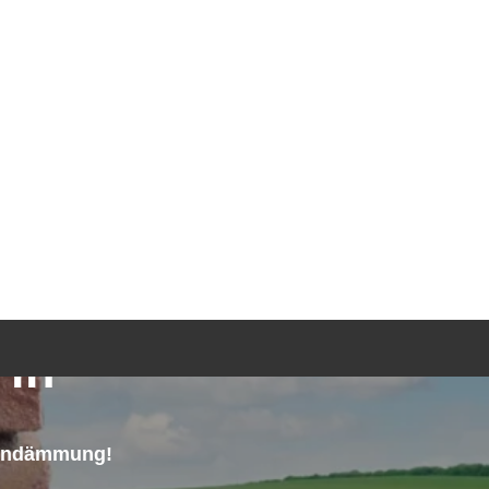
TGEBER
KONTAKT
ANFRAGE
in
kendämmung!