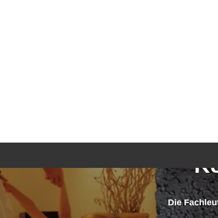
K
Die Fachle