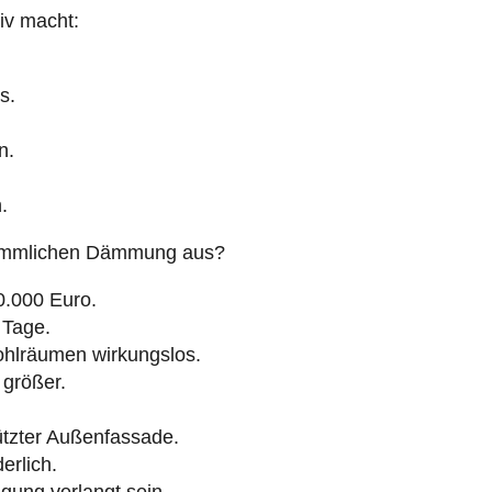
iv macht:
s.
n.
.
erkömmlichen Dämmung aus?
0.000 Euro.
0 Tage.
lräumen wirkungslos.
größer.
ützter Außenfassade.
erlich.
gung verlangt sein.