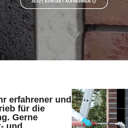
JETZT KONTAKT AUFNEHMEN
hr erfahrener und
rieb für die
g. Gerne
t- und