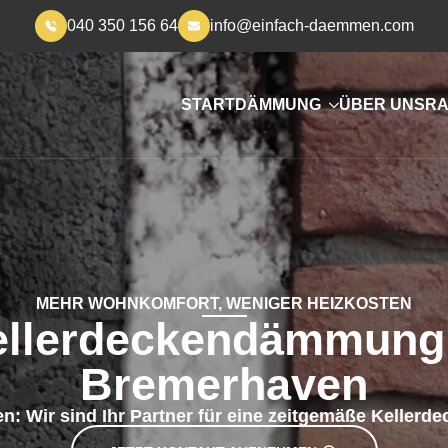
040 350 156 64
info@einfach-daemmen.com
START
DÄMMUNG
ÜBER UNS
RA
MEHR WOHNKOMFORT, WENIGER HEIZKOSTEN
ellerdeckendämmung 
Bremerhaven
n: Wir sind Ihr Partner für eine zeitgemäße Keller