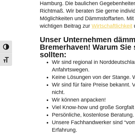
Hamburg. Die baulichen Gegebenheiten
Richtmaß. Wir beraten Sie gerne indivi
Möglichkeiten und Dämmstoffarten. Mit 
wichtigen Beitrag zur
Wirtschaftlichkeit
u
Unser Unternehmen dämm
Bremerhaven! Warum Sie s
Umschalten auf hohe Kontraste
sollten:
Schrift vergrößern
Wir sind regional in Norddeutschlan
Anfahrtswegen.
Keine Lösungen von der Stange. Wi
Wir sind für faire Preise bekannt.
nicht.
Wir können anpacken!
Viel Know-how und große Sorgfalt 
Persönliche, kostenlose Beratung.
Unsere Fachhandwerker sind “vom 
Erfahrung.