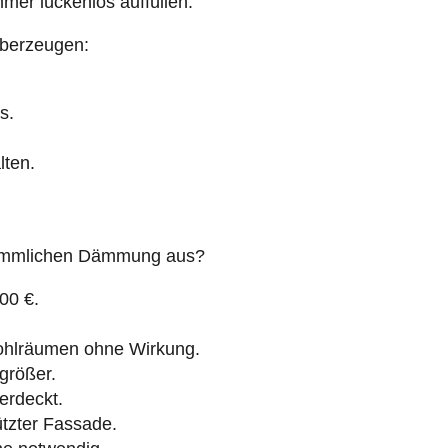
mer lückenlos auffüllen.
überzeugen:
s.
lten.
erkömmlichen Dämmung aus?
00 €.
hlräumen ohne Wirkung.
rößer.
erdeckt.
tzter Fassade.