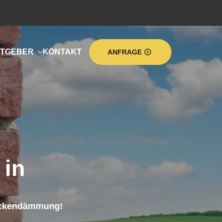
TGEBER
KONTAKT
ANFRAGE
in
deckendämmung!