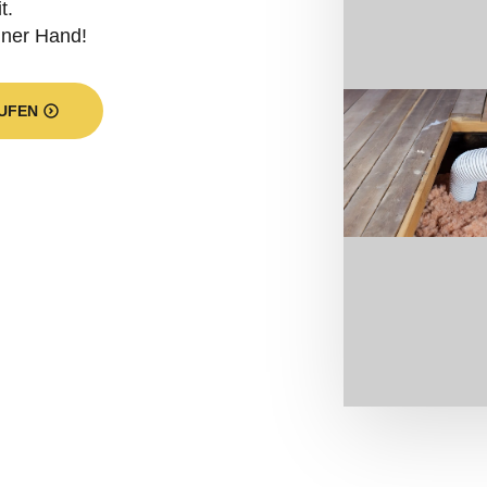
t.
iner Hand!
UFEN