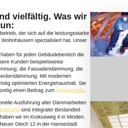
d vielfältig. Was wir
tun:
etrieb, der sich auf die leistungsstarke
ohnhäusern spezialisiert hat. Unser
r haben für jeden Gebäudebereich die
sere Kunden beispielsweise
ämmung, die Fassadendämmung, die
deckendämmung. Mit modernen
istig optimierten Energiehaushalt. Sie
zeitig einen Beitrag zum
Klimaschutz
.
onelle Ausführung aller Dämmarbeiten
örderung
sind integraler Bestandteil
 haben wir im Krokusweg 4 in Minden.
r Neuer Deich 12 in der Hansestadt