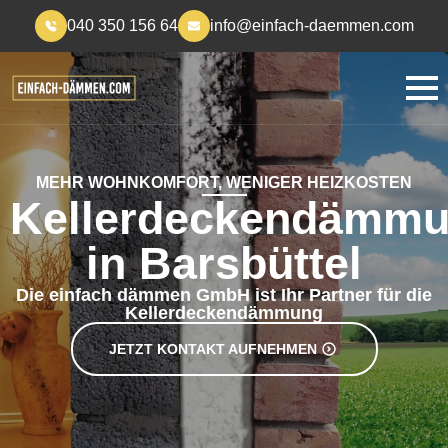
040 350 156 64
info@einfach-daemmen.com
MEHR WOHNKOMFORT, WENIGER HEIZKOSTEN
Kellerdeckendämm
in Barsbüttel
Die einfach dämmen GmbH ist Ihr Partner für die
Kellerdeckendämmung
JETZT KONTAKT AUFNEHMEN