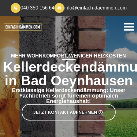
040 350 156 64
info@einfach-daemmen.com
MEHR WOHNKOMFORT, WENIGER HEIZKOSTEN
Kellerdeckendämm
in Bad Oeynhausen
Erstklassige Kellerdeckendämmung: Unser
Fachbetrieb sorgt für einen optimalen
Energiehaushalt!
JETZT KONTAKT AUFNEHMEN