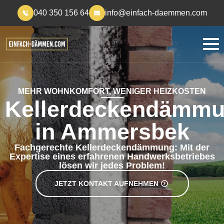
040 350 156 64
info@einfach-daemmen.com
MEHR WOHNKOMFORT, WENIGER HEIZKOSTEN
Kellerdeckendämm
in Ammersbek
Fachgerechte Kellerdeckendämmung: Mit der
Expertise eines erfahrenen Handwerksbetriebes
lösen wir jedes Problem!
JETZT KONTAKT AUFNEHMEN