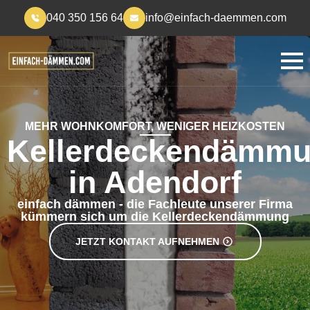
040 350 156 64
info@einfach-daemmen.com
MEHR WOHNKOMFORT, WENIGER HEIZKOSTEN
Kellerdeckendämm
in Adendorf
einfach dämmen - die Fachleute unserer Firma
kümmern sich um die Kellerdeckendämmung
JETZT KONTAKT AUFNEHMEN