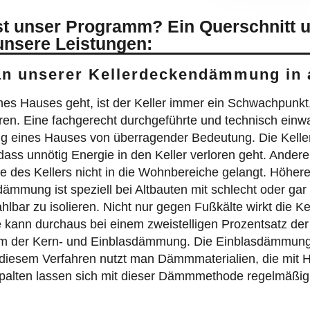
t unser Programm? Ein Querschnitt u
unsere Leistungen:
an unserer Kellerdeckendämmung in
Hauses geht, ist der Keller immer ein Schwachpunkt. S
en. Eine fachgerecht durchgeführte und technisch ein
ung eines Hauses von überragender Bedeutung. Die Kell
ss unnötig Energie in den Keller verloren geht. Anderer
e des Kellers nicht in die Wohnbereiche gelangt. Höhe
ämmung ist speziell bei Altbauten mit schlecht oder gar n
ahlbar zu isolieren. Nicht nur gegen Fußkälte wirkt die K
ie kann durchaus bei einem zweistelligen Prozentsatz 
lem der Kern- und Einblasdämmung. Die Einblasdämmung i
esem Verfahren nutzt man Dämmmaterialien, die mit Hil
alten lassen sich mit dieser Dämmmethode regelmäßig l
es.