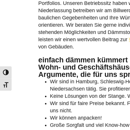
Niederlassung betreiben wir am Billwe
baulichen Gegebenheiten und Ihre Wün
orientieren. Wir beraten Sie gerne indiv
stehenden Möglichkeiten und Dämmstoff
leisten wir einen wertvollen Beitrag zur
von Gebäuden.
Umschalten auf hohe Kontraste
einfach dämmen kümmert 
Wohn- und Geschäftshäuse
Schrift vergrößern
Argumente, die für uns sp
Wir sind in Hamburg, Schleswig-
Niedersachsen tätig. Sie profitie
Keine Lösungen von der Stange. Wi
Wir sind für faire Preise bekannt.
uns nicht.
Wir können anpacken!
Große Sorgfalt und viel Know-how
Persönliche, kostenlose Beratung.