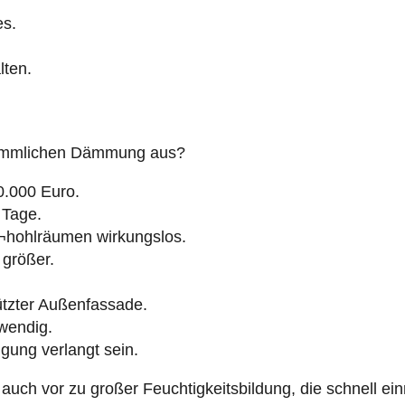
lten.
erkömmlichen Dämmung aus?
0.000 Euro.
0 Tage.
¬hohlräumen wirkungslos.
größer.
ützter Außenfassade.
twendig.
gung verlangt sein.
ch vor zu großer Feuchtigkeitsbildung, die schnell ein
hren häufig zur Bildung von Schimmel. Schimmel kann n