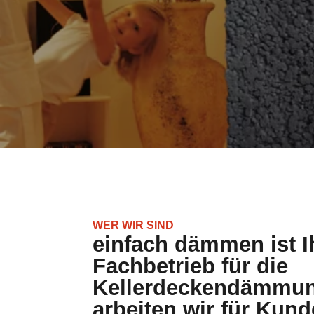
WER WIR SIND
einfach dämmen ist Ih
Fachbetrieb für die
Kellerdeckendämmun
arbeiten wir für Kun
Raum achim