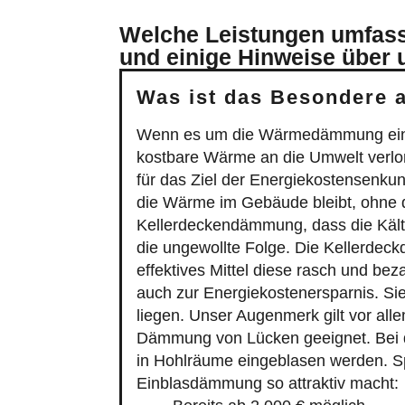
Welche Leistungen umfass
und einige Hinweise über 
Was ist das Besondere 
Wenn es um die Wärmedämmung eines 
kostbare Wärme an die Umwelt verlor
für das Ziel der Energiekostensenk
die Wärme im Gebäude bleibt, ohne da
Kellerdeckendämmung, dass die Kält
die ungewollte Folge. Die Kellerdeckd
effektives Mittel diese rasch und bez
auch zur Energiekostenersparnis. S
liegen. Unser Augenmerk gilt vor al
Dämmung von Lücken geeignet. Bei di
in Hohlräume eingeblasen werden. Sp
Einblasdämmung so attraktiv macht:
Bereits ab 2.000 € möglich.
Einrichtung innerhalb eines Tag