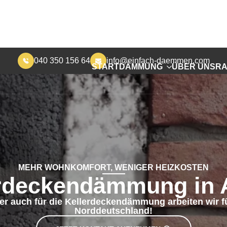
040 350 156 64
info@einfach-daemmen.com
START
DÄMMUNG
ÜBER UNS
RA
MEHR WOHNKOMFORT, WENIGER HEIZKOSTEN
erdeckendämmung in 
er auch für die Kellerdeckendämmung arbeiten wir 
Norddeutschland!
JETZT KONTAKT AUFNEHMEN