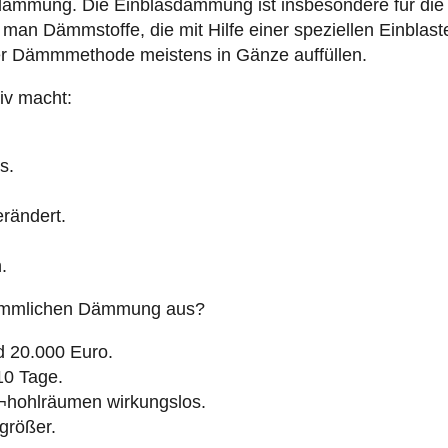
ndämmung. Die Einblasdämmung ist insbesondere für di
 man Dämmstoffe, die mit Hilfe einer speziellen Einblas
ser Dämmmethode meistens in Gänze auffüllen.
iv macht:
s.
rändert.
.
erkömmlichen Dämmung aus?
d 20.000 Euro.
 10 Tage.
¬hohlräumen wirkungslos.
rößer.