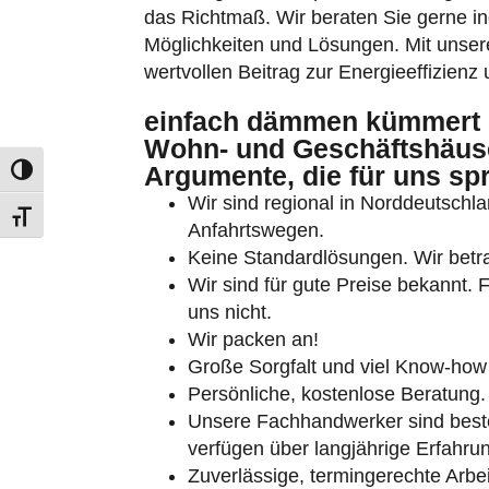
das Richtmaß. Wir beraten Sie gerne ind
Möglichkeiten und Lösungen. Mit unser
wertvollen Beitrag zur Energieeffizienz
einfach dämmen kümmert 
Wohn- und Geschäftshäuse
Argumente, die für uns sp
Umschalten auf hohe Kontraste
Wir sind regional in Norddeutschlan
Schrift vergrößern
Anfahrtswegen.
Keine Standardlösungen. Wir betrac
Wir sind für gute Preise bekannt. 
uns nicht.
Wir packen an!
Große Sorgfalt und viel Know-how 
Persönliche, kostenlose Beratung.
Unsere Fachhandwerker sind besten
verfügen über langjährige Erfahru
Zuverlässige, termingerechte Arbei