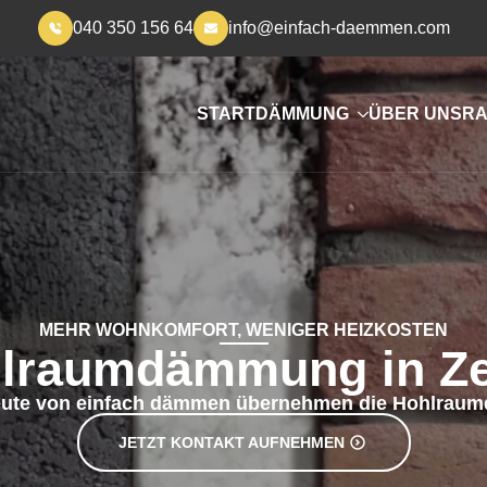
040 350 156 64
info@einfach-daemmen.com
START
DÄMMUNG
ÜBER UNS
RA
MEHR WOHNKOMFORT, WENIGER HEIZKOSTEN
lraumdämmung in Z
eute von einfach dämmen übernehmen die Hohlra
JETZT KONTAKT AUFNEHMEN