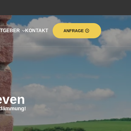
TGEBER
KONTAKT
ANFRAGE
even
umdämmung!