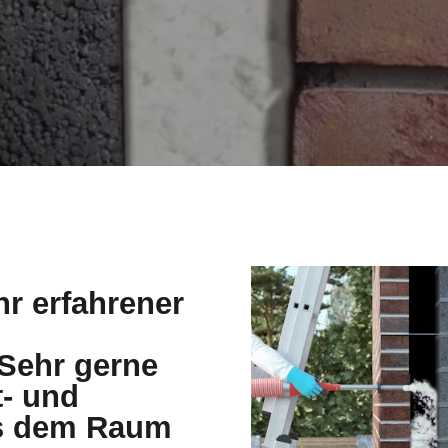
hr erfahrener
ehr gerne
t- und
s dem Raum