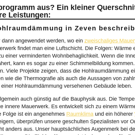
sprogramm aus? Ein kleiner Querschni
re Leistungen:
Hohlraumdämmung in Zeven beschrei
 dann angewendet werden, wo ein
zweischaliges Maue
erk findet man eine Luftschicht. Die Folgen: Wärme en
zu einer verminderten Wohnbehaglichkeit. Wenn die Inn
hert, kann es sogar zu einer Schimmelbildung kommen. 
 Viele Projekte zeigen, dass die Hohlraumdämmung eine
en wie die Thermografie als auch die Aussagen von zah
mit einer Hohlraumdämmung versehenen Gebäude leben.
lgemein auch günstig auf die Bauphysik aus. Die Tempe
te innere Mauerwerk. Es entwickelt sich zu einem Wärm
e Folge ist ein angenehmes
Raumklima
und ein höherer
rn, überprüfen unsere geschulten Spezialisten vor Ort 
eht anders aus. Unser hauptsächliches Augenmerk bei d