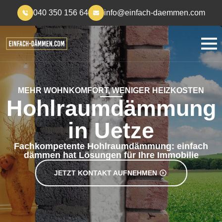
040 350 156 64
info@einfach-daemmen.com
MEHR WOHNKOMFORT, WENIGER HEIZKOSTEN
Hohlraumdämmung
in Uetze
Fachkompetente Hohlraumdämmung: einfach
dämmen hat Lösungen für Ihre Immobilie
JETZT KONTAKT AUFNEHMEN