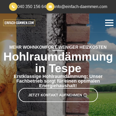
040 350 156 64
info@einfach-daemmen.com
MEHR WOHNKOMFORT, WENIGER HEIZKOSTEN
Hohlraumdämmung
in Tespe
Erstklassige Hohlraumdämmung: Unser
Fachbetrieb sorgt für einen optimalen
Energiehaushalt!
JETZT KONTAKT AUFNEHMEN