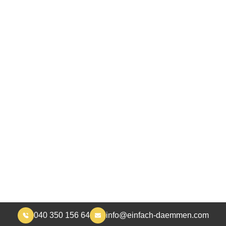
040 350 156 64
info@einfach-daemmen.com
START
DÄMMUNG
ÜBER UNS
RA
MEHR WOHNKOMFORT, WENIGER HEIZKOSTEN
Hohlraumdämmung i
Stadthagen
etente Hohlraumdämmung: Wir haben die richtige L
Immobilienbesitzer!