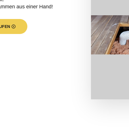
t unser Programm? Ein kleiner Quers
über unsere Leistungen:
Sie in Stadthagen durch unsere Ho
 dann angewendet werden, wo ein
zweischaliges Maue
erk existiert eine Luftschicht. Die Folgen: Wärmeener
e führt zu einer eingeschränkten Wohnqualität. Wenn di
 dem Taupunkt annähert, kann es gar zu einer Bildung 
rden. Etliche Beispiele machen klar, dass die Hohlra
e Bauthermografie als auch die Aussagen von zahlreich
versehenen Wohngebäude leben.
gemein sehr positiv auf die Bauphysik aus. Die Temper
nere Mauerwerk. Es entwickelt sich zu einem Wärmespei
ist ein besseres
Raumklima
und ein höherer
Wohnkomfor
erprüfen unsere geschulten Spezialisten vor Ort den bau