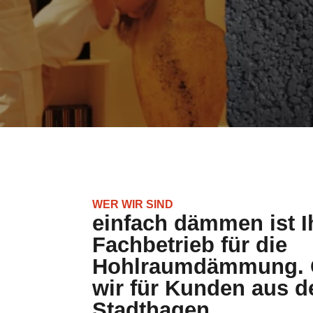
wir für Kunden aus 
Stadthagen
Was uns auszeichnet:
Viel Erfahrung im Dämmungs- und Sa
Fachgerechte Lösungen, hochwertige 
Engagement und Tatkraft.
Sachkundige Umsetzung, Termintreue.
Auf diesen Seiten präsentieren wir Ihnen unse
können sich ausführlich informieren.
KONTAKTFORMULAR
ANR