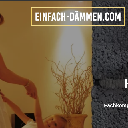
WER WIR SIND
einfach dämmen ist I
Fachbetrieb für die
Hohlraumdämmung. G