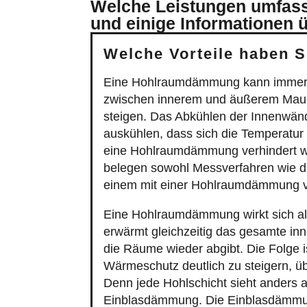
Denn jede Hohlschicht sieht anders
Einblasdämmung. Die Einblasdämmung
um Dämmmaterialien, die mit Hilfe e
dieser Dämmmethode zumeist vollstän
Die Vorteile einer Einblasdämmung 
Schon ab 2.000 € machbar.
Installation innerhalb eines Tage
Förderung bis zu 20 Prozent.
Die Außenfassade bleibt erhalte
Kein Arbeitgerüst erforderlich.
Keine Genehmigung erforderlich
Womit muss man bei einer herkömm
Kosten: Ab 15.000 bis über 25.0
Installationsdauer: 5 bis 10 Tage
Bei nicht gedämmten Fassaden