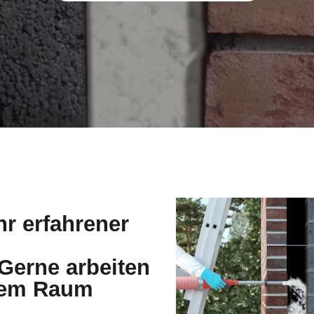
dem Raum
nierungshandwerk.
Dämmstoffe.
re Leistungen sehr detailliert. Sie
UFEN