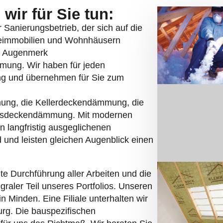
rg. Die bauspezifischen
ür uns das Richtmaß. Wir beraten Sie
ung stehenden Möglichkeiten und
 leisten wir einen wertvollen Beitrag
eit
von Gebäuden.
sich um die Dämmung von
rn in Stadthagen. Einige
rechen:
d tätig. Sie profitieren von kurzen
chten jedes Projekt einzeln.
annt. Verborgene Zusatzkosten gibt es
zeichnen unsere Arbeit aus.
ns ausgebildet und qualifiziert und