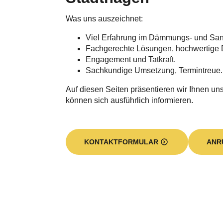
Wer wir sind und was 
Wir sind ein erfahrener und qualifiziert
leistungsstarke Dämmung von Gewerb
spezialisiert hat. Unser hauptsächlich
gilt vor allem der Einblas- und Kerndä
Gebäudebereich eine funktionale Lösu
Beispiel
die Dachdämmung, die Hohlraumdämmu
Fassadendämmung sowie die Geschos
Einblasdämmstoffen sorgen wir für eine
Energiehaushalt. Sie sparen bares Geld
Beitrag zum
Klimaschutz
.
Kurze Realisierungszeiten, eine gekonn
Hilfe bei Fragen zur
Förderung
sind inte
Betriebssitz haben wir im Krokusweg 4 i