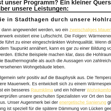
 aus. Unser Augenmerk bei der
energetische Sanierung
gi
 ist speziell für die spätere Dämmung von Lücken geei
iner bestimmten Einblastechnik in Hohlräume eingeblase
dig auffüllen.
überzeugen:
s.
n.
.
lichen Dämmung rechnen?
00 €.
.
¬hohlräumen wirkungslos.