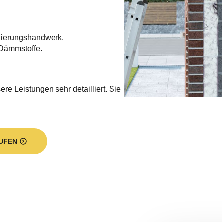
wir für Sie tun:
er Sanierungsbetrieb, der sich auf die
eimmobilien und Wohnhäusern
es Augenmerk
mmung. Wir haben für jeden
ng und übernehmen für Sie zum
ng, die Kellerdeckendämmung, die
sdeckendämmung. Mit modernen
n langfristig ausgeglichenen
 und leisten gleichen Augenblick einen
te Durchführung aller Arbeiten und die
graler Teil unseres Portfolios. Unseren
n Minden. Eine Filiale unterhalten wir