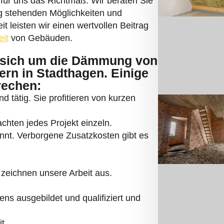
t.
dämmen aus einer Hand!
UFEN