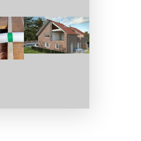
chnitt unseres Angebotes
hlraumdämmung?
rwerk
vorhanden ist. Das bedeutet,
gie entweicht, die Energiekosten
e Innenflächen so erheblich
von Schimmel führen. Dies kann durch
umdämmung zeitgemäß ist. Dies
en Mietern bzw. Eigentümern, die in
atur der Außenwände erhöht sich und
cher, der die Wärme des Nachts an
t
. Mit der Zielsetzung, den
lichen Ist-Zustand Ihrer Immobilie.