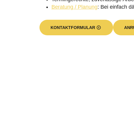
Welche Leistungen umfass
und einige Informationen 
Welche Vorteile haben 
Eine Hohlraumdämmung kann immer
zwischen innerem und äußerem Mauerw
steigen. Das Abkühlen der Innenwänd
auskühlen, dass sich die Temperatur
eine Hohlraumdämmung verhindert we
belegen sowohl Messverfahren wie di
einem mit einer Hohlraumdämmung 
Eine Hohlraumdämmung wirkt sich all
erwärmt gleichzeitig das gesamte in
die Räume wieder abgibt. Die Folge 
Wärmeschutz deutlich zu steigern, üb