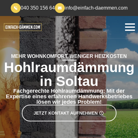
040 350 156 64
info@einfach-daemmen.com
MEHR WOHNKOMFORT, WENIGER HEIZKOSTEN
Hohlraumdämmung
in Soltau
Fachgerechte Hohlraumdämmung: Mit der
Expertise eines erfahrenen Handwerksbetriebes
lösen wir jedes Problem!
JETZT KONTAKT AUFNEHMEN