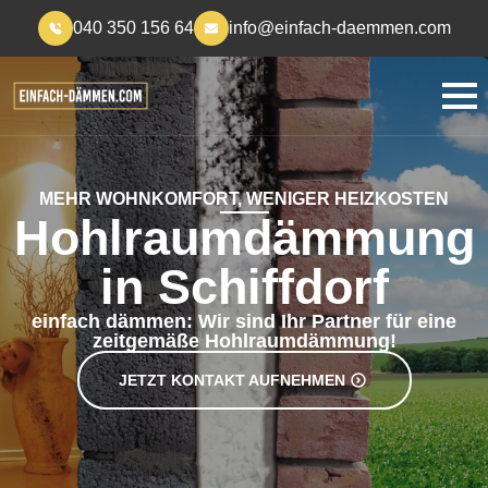
040 350 156 64
info@einfach-daemmen.com
MEHR WOHNKOMFORT, WENIGER HEIZKOSTEN
Hohlraumdämmung
in Schiffdorf
einfach dämmen: Wir sind Ihr Partner für eine
zeitgemäße Hohlraumdämmung!
JETZT KONTAKT AUFNEHMEN