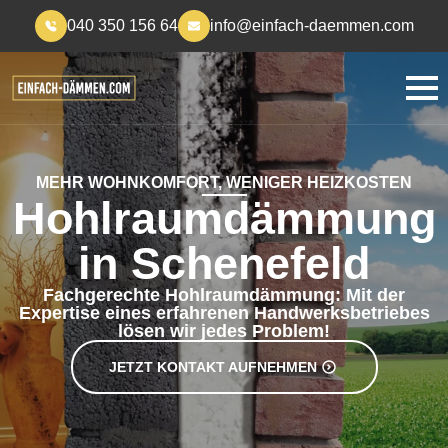
040 350 156 64
info@einfach-daemmen.com
MEHR WOHNKOMFORT, WENIGER HEIZKOSTEN
Hohlraumdämmung
in Schenefeld
Fachgerechte Hohlraumdämmung: Mit der
Expertise eines erfahrenen Handwerksbetriebes
lösen wir jedes Problem!
JETZT KONTAKT AUFNEHMEN