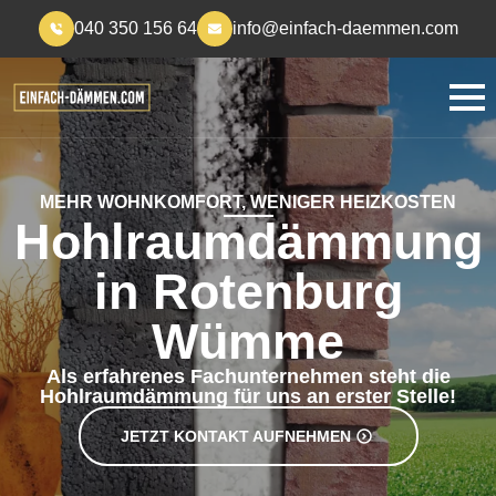
040 350 156 64
info@einfach-daemmen.com
MEHR WOHNKOMFORT, WENIGER HEIZKOSTEN
Hohlraumdämmung
in Rotenburg
Wümme
Als erfahrenes Fachunternehmen steht die
Hohlraumdämmung für uns an erster Stelle!
JETZT KONTAKT AUFNEHMEN