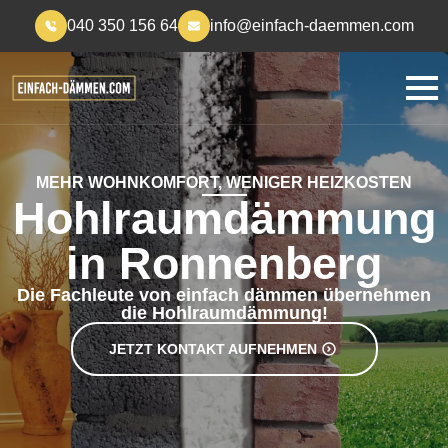
040 350 156 64
info@einfach-daemmen.com
MEHR WOHNKOMFORT, WENIGER HEIZKOSTEN
Hohlraumdämmung
in Ronnenberg
Die Fachleute von einfach dämmen übernehmen
die Hohlraumdämmung!
JETZT KONTAKT AUFNEHMEN