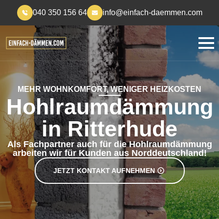
040 350 156 64
info@einfach-daemmen.com
MEHR WOHNKOMFORT, WENIGER HEIZKOSTEN
Hohlraumdämmung
in Ritterhude
Als Fachpartner auch für die Hohlraumdämmung
arbeiten wir für Kunden aus Norddeutschland!
JETZT KONTAKT AUFNEHMEN