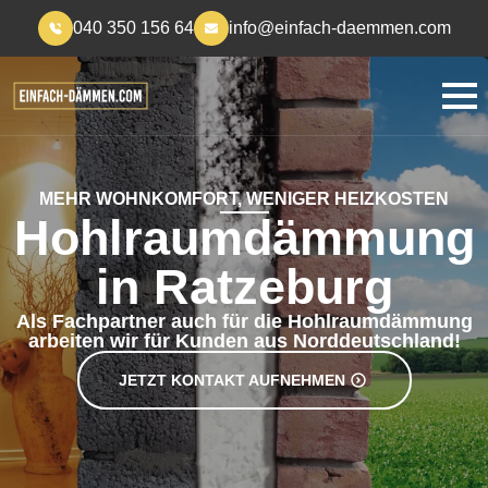
040 350 156 64
info@einfach-daemmen.com
MEHR WOHNKOMFORT, WENIGER HEIZKOSTEN
Hohlraumdämmung
in Ratzeburg
Als Fachpartner auch für die Hohlraumdämmung
arbeiten wir für Kunden aus Norddeutschland!
JETZT KONTAKT AUFNEHMEN