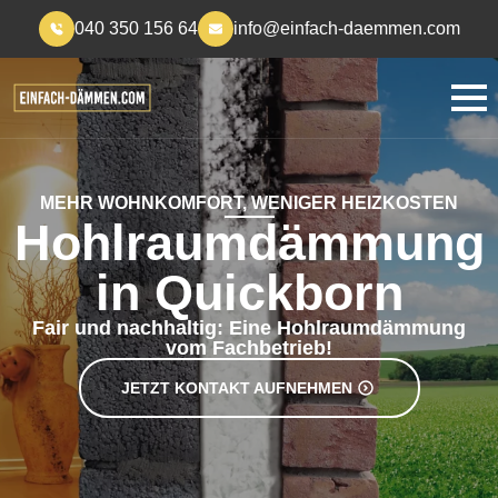
040 350 156 64
info@einfach-daemmen.com
MEHR WOHNKOMFORT, WENIGER HEIZKOSTEN
Hohlraumdämmung
in Quickborn
Fair und nachhaltig: Eine Hohlraumdämmung
vom Fachbetrieb!
JETZT KONTAKT AUFNEHMEN