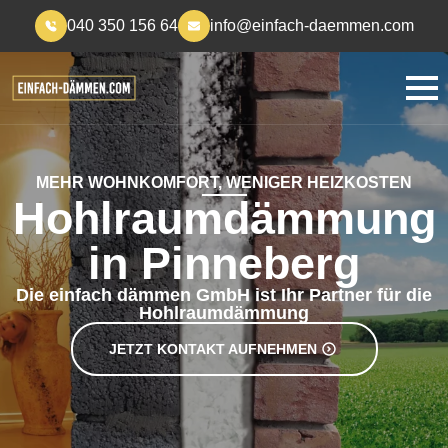
040 350 156 64
info@einfach-daemmen.com
MEHR WOHNKOMFORT, WENIGER HEIZKOSTEN
Hohlraumdämmung
in Pinneberg
Die einfach dämmen GmbH ist Ihr Partner für die
Hohlraumdämmung
JETZT KONTAKT AUFNEHMEN