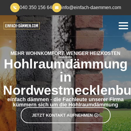
040 350 156 64
info@einfach-daemmen.com
MEHR WOHNKOMFORT, WENIGER HEIZKOSTEN
Hohlraumdämmung
in
Nordwestmecklenbu
einfach dämmen - die Fachleute unserer Firma
kümmern sich um die Hohlraumdämmung
JETZT KONTAKT AUFNEHMEN