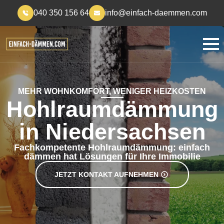
040 350 156 64
info@einfach-daemmen.com
MEHR WOHNKOMFORT, WENIGER HEIZKOSTEN
Hohlraumdämmung
in Niedersachsen
Fachkompetente Hohlraumdämmung: einfach
dämmen hat Lösungen für Ihre Immobilie
JETZT KONTAKT AUFNEHMEN