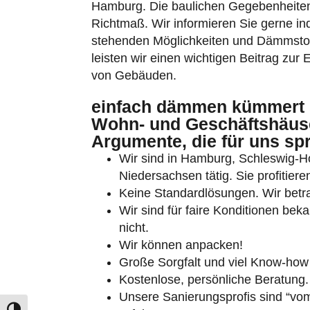
Hamburg. Die baulichen Gegebenheiten
Richtmaß. Wir informieren Sie gerne ind
stehenden Möglichkeiten und Dämmstoff
leisten wir einen wichtigen Beitrag zur 
von Gebäuden.
einfach dämmen kümmert 
Umschalten auf hohe Kontraste
Wohn- und Geschäftshäuse
Argumente, die für uns sp
Schrift vergrößern
Wir sind in Hamburg, Schleswig-
Niedersachsen tätig. Sie profitier
Keine Standardlösungen. Wir betra
Wir sind für faire Konditionen bek
nicht.
Wir können anpacken!
Große Sorgfalt und viel Know-how
Kostenlose, persönliche Beratung.
Unsere Sanierungsprofis sind “vom