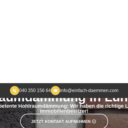
040 350 156 64
info@einfach-daemmen.com
START
DÄMMUNG
ÜBER UNS
RA
MEHR WOHNKOMFORT, WENIGER HEIZKOSTEN
raumdämmung in Lün
etente Hohlraumdämmung: Wir haben die richtige L
Immobilienbesitzer!
JETZT KONTAKT AUFNEHMEN