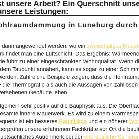
 unsere Arbeit? Ein Querschnitt uns
unsere Leistungen:
 Hohlraumdämmung in Lüneburg durch
 dann angewendet werden, wo ein
zweischaliges Maue
 findet man eine Luftschicht. Das Ergebnis: Wärmeener
e führt zu einer eingeschränkten Wohnqualität. Wenn d
r dem Taupunkt annähert, kann es sogar zu einer Schim
den. Zahlreiche Beispiele zeigen, dass die Hohlraum
 die Thermografie als auch die Aussagen von zahllosen 
versehenen Gebäude leben.
lgemein sehr positiv auf die Bauphysik aus. Die Oberf
 gesamte innere Mauerwerk. Es wird zu einem Wärmespei
quenz ist ein besseres
Raumklima
und ein höherer
Woh
rprüfen unsere erfahrenen Fachkräfte vor Ort die bauli
hauptsächliches Augenmerk bei der
energetische Sanieru