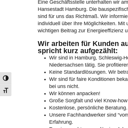
Hansestadt Hamburg. Die bauspezifis
sind für uns das Richtmaß. Wir informi
individuell über Ihre Möglichkeiten. Mit
wichtigen Beitrag zur Energieeffizienz 
Wir arbeiten für Kunden a
spricht kurz aufgezählt:
Umschalten auf hohe Kontraste
Wir sind in Hamburg, Schleswig-
Niedersachsen tätig. Sie profitier
Schrift vergrößern
Keine Standardlösungen. Wir betrac
Wir sind für faire Konditionen bek
bei uns nicht.
Wir können anpacken!
Große Sorgfalt und viel Know-how 
Kostenlose, persönliche Beratung.
Unsere Fachhandwerker sind “vom 
Erfahrung.
Termingerechte, zuverlässige Arbei