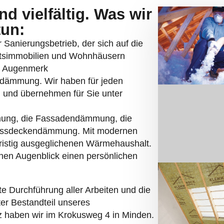
tun:
er Sanierungsbetrieb, der sich auf die
tsimmobilien und Wohnhäusern
es Augenmerk
asdämmung. Wir haben für jeden
und übernehmen für Sie unter
ung, die Fassadendämmung, die
ossdeckendämmung. Mit modernen
fristig ausgeglichenen Wärmehaushalt.
chen Augenblick einen persönlichen
te Durchführung aller Arbeiten und die
ter Bestandteil unseres
tz haben wir im Krokusweg 4 in Minden.
 Billwerder Neuer Deich 12 in der