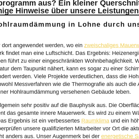
nige Hinweise über unsere Leistungen
 Hohlraumdämmung in Lohne durch un
dort angewendet werden, wo ein
zweischaliges Mauer
 findet man eine Luftschicht. Das Ergebnis: Heizenerg
hen führt zu einer eingeschränkten Wohnbehaglichkeit. 
ratur dem Taupunkt nähert, kann es sogar zu einer Sc
ert werden. Viele Projekte verdeutlichen, dass die Ho
owohl Messverfahren wie die Thermografie als auch die
t einer Hohlraumdämmung versehenen Gebäude leben.
lgemein sehr positiv auf die Bauphysik aus. Die Oberf
ent das gesamte innere Mauerwerk. Es wird zu einem Wä
as Ergebnis ist ein verbessertes
Raumklima
und ein hö
rprüfen unsere qualifizierten Mitarbeiter vor Ort die ak
eht anders aus. Unser Augenmerk bei der
energetische S
 ist besonders für die spätere Dämmung von Lücken ge