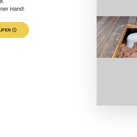
iner Hand!
UFEN
programm aus? Ein kleiner Querschni