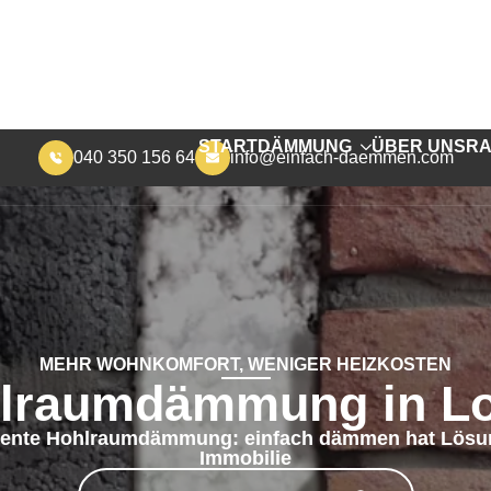
040 350 156 64
info@einfach-daemmen.com
START
DÄMMUNG
ÜBER UNS
RA
MEHR WOHNKOMFORT, WENIGER HEIZKOSTEN
lraumdämmung in L
ente Hohlraumdämmung: einfach dämmen hat Lösung
Immobilie
JETZT KONTAKT AUFNEHMEN