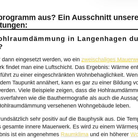
sprogramm aus? Ein Ausschnitt unser
stungen:
Hohlraumdämmung in Langenhagen du
?
dann eingesetzt werden, wo ein
zweischaliges Mauerw
 findet man eine Luftschicht. Das Ergebnis: Wärme ent
führt zu einer eingeschränkten Wohnbehaglichkeit. Wen
 dem Taupunkt annähert, kann es gar zu einer Bildung 
erden. Viele Beispiele zeigen, dass die Hohlraumdäm
ssverfahren wie die Bauthermografie als auch die Auss
er Hohlraumdämmung versehenen Wohngebäude leben.
ndsätzlich sehr positiv auf die Bauphysik aus. Die Te
 gesamte innere Mauerwerk. Es wird zu einem Wärmesp
bnis ist ein angenehmes
Raumklima
und ein höherer
Wo