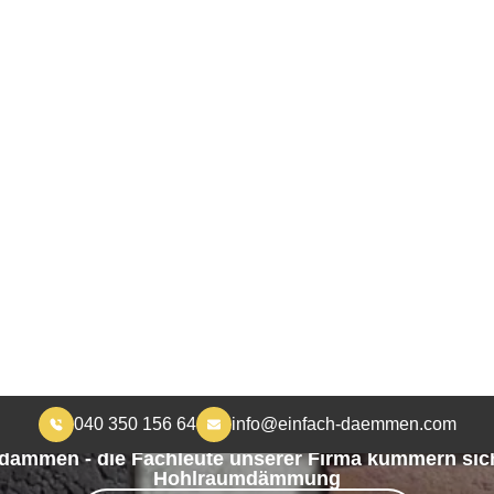
040 350 156 64
info@einfach-daemmen.com
START
DÄMMUNG
ÜBER UNS
RA
MEHR WOHNKOMFORT, WENIGER HEIZKOSTEN
Hohlraumdämmung i
Langenhagen
 dämmen - die Fachleute unserer Firma kümmern sic
Hohlraumdämmung