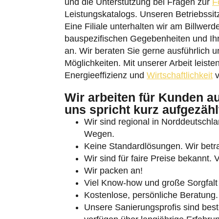
und die Unterstützung bei Fragen zur
F
Leistungskatalogs. Unseren Betriebssi
Eine Filiale unterhalten wir am Billwer
bauspezifischen Gegebenheiten und Ih
an. Wir beraten Sie gerne ausführlich u
Möglichkeiten. Mit unserer Arbeit leiste
Energieeffizienz und
Wirtschaftlichkeit
v
Umschalten auf hohe Kontraste
Wir arbeiten für Kunden 
Schrift vergrößern
uns spricht kurz aufgezähl
Wir sind regional in Norddeutschlan
Wegen.
Keine Standardlösungen. Wir betrac
Wir sind für faire Preise bekannt. 
Wir packen an!
Viel Know-how und große Sorgfalt 
Kostenlose, persönliche Beratung.
Unsere Sanierungsprofis sind beste