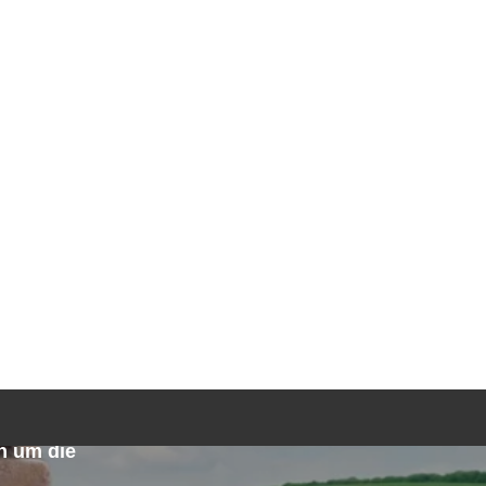
TGEBER
KONTAKT
ANFRAGE
n
h um die