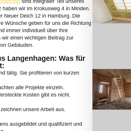
örderung
sind integraler Teil unseres
tz haben wir im Krokusweg 4 in Minden.
der Neuer Deich 12 in Hamburg. Die
re Wünsche geben für uns die Richtung
nd immer individuell über Ihre
n wir einen wichtigen Beitrag zur
on Gebäuden.
aus Langenhagen: Was für
t:
d tätig. Sie profitieren von kurzen
hten alle Projekte einzeln.
Versteckte Kosten gibt es nicht.
zeichnen unsere Arbeit aus.
ns ausgebildet und qualifiziert und