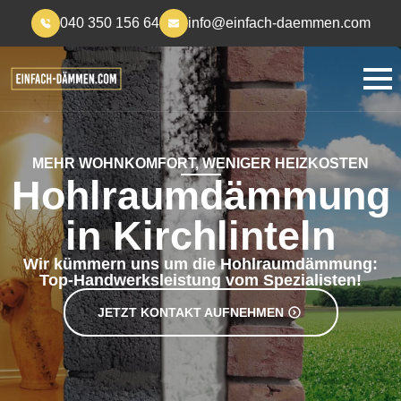
040 350 156 64
info@einfach-daemmen.com
MEHR WOHNKOMFORT, WENIGER HEIZKOSTEN
Hohlraumdämmung
in Kirchlinteln
Wir kümmern uns um die Hohlraumdämmung:
Top-Handwerksleistung vom Spezialisten!
JETZT KONTAKT AUFNEHMEN