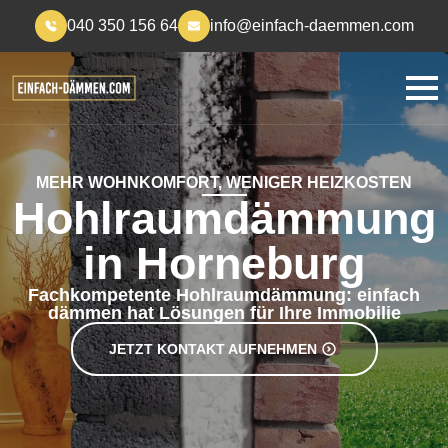
040 350 156 64
info@einfach-daemmen.com
MEHR WOHNKOMFORT, WENIGER HEIZKOSTEN
Hohlraumdämmung
in Horneburg
Fachkompetente Hohlraumdämmung: einfach
dämmen hat Lösungen für Ihre Immobilie
JETZT KONTAKT AUFNEHMEN