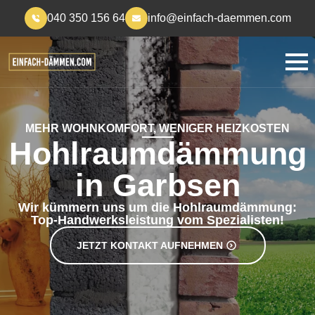
040 350 156 64
info@einfach-daemmen.com
MEHR WOHNKOMFORT, WENIGER HEIZKOSTEN
Hohlraumdämmung
in Garbsen
Wir kümmern uns um die Hohlraumdämmung:
Top-Handwerksleistung vom Spezialisten!
JETZT KONTAKT AUFNEHMEN