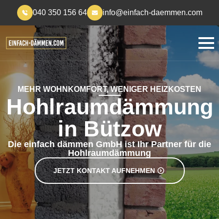
040 350 156 64
info@einfach-daemmen.com
MEHR WOHNKOMFORT, WENIGER HEIZKOSTEN
Hohlraumdämmung
in Bützow
Die einfach dämmen GmbH ist Ihr Partner für die
Hohlraumdämmung
JETZT KONTAKT AUFNEHMEN