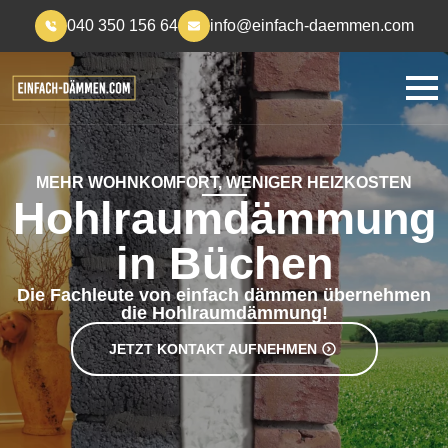
040 350 156 64
info@einfach-daemmen.com
MEHR WOHNKOMFORT, WENIGER HEIZKOSTEN
Hohlraumdämmung
in Büchen
Die Fachleute von einfach dämmen übernehmen
die Hohlraumdämmung!
JETZT KONTAKT AUFNEHMEN