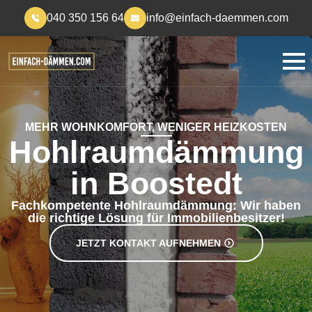
040 350 156 64
info@einfach-daemmen.com
MEHR WOHNKOMFORT, WENIGER HEIZKOSTEN
Hohlraumdämmung
in Boostedt
Fachkompetente Hohlraumdämmung: Wir haben
die richtige Lösung für Immobilienbesitzer!
JETZT KONTAKT AUFNEHMEN