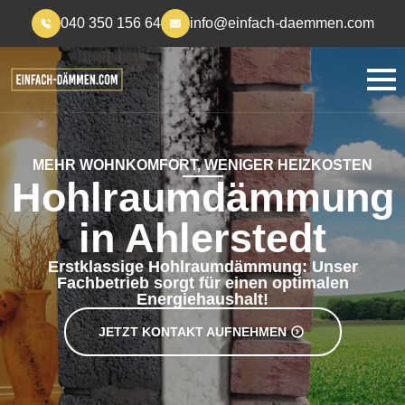
040 350 156 64
info@einfach-daemmen.com
MEHR WOHNKOMFORT, WENIGER HEIZKOSTEN
Hohlraumdämmung
in Ahlerstedt
Erstklassige Hohlraumdämmung: Unser
Fachbetrieb sorgt für einen optimalen
Energiehaushalt!
JETZT KONTAKT AUFNEHMEN