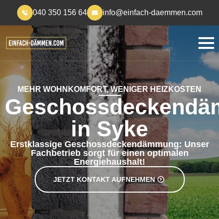
040 350 156 64
info@einfach-daemmen.com
MEHR WOHNKOMFORT, WENIGER HEIZKOSTEN
Geschossdeckend
in Syke
Erstklassige Geschossdeckendämmung: Unser
Fachbetrieb sorgt für einen optimalen
Energiehaushalt!
JETZT KONTAKT AUFNEHMEN