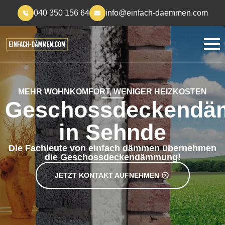
040 350 156 64
info@einfach-daemmen.com
MEHR WOHNKOMFORT, WENIGER HEIZKOSTEN
Geschossdeckend
in Sehnde
Die Fachleute von einfach dämmen übernehmen
die Geschossdeckendämmung!
JETZT KONTAKT AUFNEHMEN